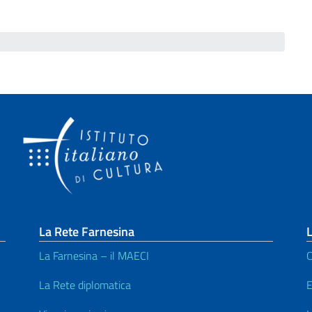
La Rete Farnesina
L
La Farnesina – il MAECI
C
La Rete diplomatica
E