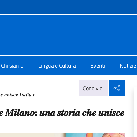
e menù
 di Cultura di Lima
Chi siamo
Lingua e Cultura
Eventi
Notizie
Condi
Condividi
𝒆 𝒖𝒏𝒊𝒔𝒄𝒆 𝑰𝒕𝒂𝒍𝒊𝒂 𝒆...
𝒆 𝑴𝒊𝒍𝒂𝒏𝒐: 𝒖𝒏𝒂 𝒔𝒕𝒐𝒓𝒊𝒂 𝒄𝒉𝒆 𝒖𝒏𝒊𝒔𝒄𝒆