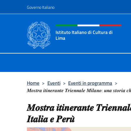
Salta al contenuto
Governo Italiano
Intestazione sito, social 
Istituto Italiano di Cultura di
Lima
Il sito ufficiale dell'Istituto Italiano
Home
>
Eventi
>
Eventi in programma
>
𝑴𝒐𝒔𝒕𝒓𝒂 𝒊𝒕𝒊𝒏𝒆𝒓𝒂𝒏𝒕𝒆 𝑻𝒓𝒊𝒆𝒏𝒏𝒂𝒍𝒆 𝑴𝒊𝒍𝒂𝒏𝒐: 𝒖𝒏𝒂 𝒔𝒕𝒐𝒓𝒊𝒂 𝒄𝒉
𝑴𝒐𝒔𝒕𝒓𝒂 𝒊𝒕𝒊𝒏𝒆𝒓𝒂𝒏𝒕𝒆 𝑻𝒓𝒊𝒆𝒏𝒏𝒂
𝑰𝒕𝒂𝒍𝒊𝒂 𝒆 𝑷𝒆𝒓𝒖̀