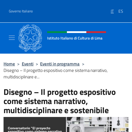
Salta al contenuto
IT
ES
Governo Italiano
Intestazione sito, social e menù
Istituto Italiano di Cultura di Lima
Il sito ufficiale dell'Istituto Italiano di Cultu
Home
>
Eventi
>
Eventi in programma
>
Disegno – Il progetto espositivo come sistema narrativo,
multidisciplinare e...
Disegno – Il progetto espositivo
come sistema narrativo,
multidisciplinare e sostenibile