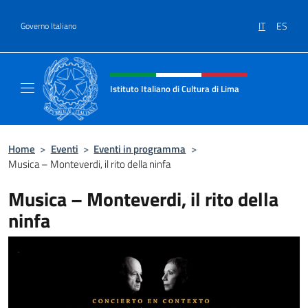
Salta al contenuto
IT
ES
Governo Italiano
Intestazione sito, social e menù
Istituto Italiano di Cultura di Lima
Il sito ufficiale dell'Istituto Italiano di Cultu
Home
>
Eventi
>
Eventi in programma
>
Musica – Monteverdi, il rito della ninfa
Musica – Monteverdi, il rito della
ninfa