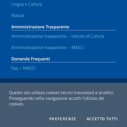
Lingua e Cultura
Notizie
Amministrazione Trasparente
Amministrazione trasparente – Istituto di Cultura
Amministrazione trasparente – MAECI
Domande Frequenti
Faq – MAECI
Link Utili
Note legali
Privacy e cookie policy
Dichiarazione di accessibilità
Questo sito utilizza cookies tecnici (necessari) e analitici.
Proseguendo nella navigazione accetti l'utilizzo dei
cookies.
2026 Copyright Ministero degli Affari Esteri e della Cooperazione
Internazionale
COOKIES
I CO
PREFERENZE
ACCETTO TUTTI
Facebook
Twitter
Whatsapp