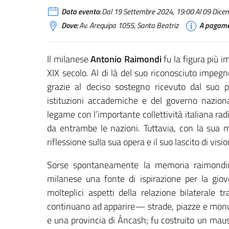
Data evento:
Dal 19 Settembre 2024, 19:00 Al 09 Dicem
Dove:
Av. Arequipa 1055, Santa Beatriz
A pagame
Il milanese
Antonio Raimondi
fu la figura più i
XIX secolo. Al di là del suo riconosciuto impegn
grazie al deciso sostegno ricevuto dal suo pr
istituzioni accademiche e del governo naziona
legame con l’importante collettività italiana radic
da entrambe le nazioni. Tuttavia, con la sua m
riflessione sulla sua opera e il suo lascito di visio
Sorse spontaneamente la memoria raimondina,
milanese una fonte di ispirazione per la gio
molteplici aspetti della relazione bilaterale 
continuano ad apparire— strade, piazze e monum
e una provincia di Áncash; fu costruito un maus