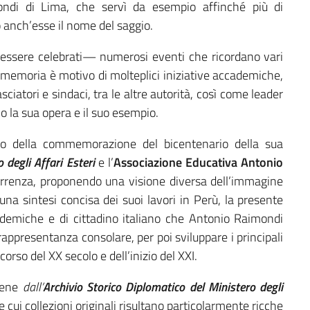
ondi di Lima, che servì da esempio affinché più di
 anch’esse il nome del saggio.
 essere celebrati— numerosi eventi che ricordano vari
i memoria è motivo di molteplici iniziative accademiche,
asciatori e sindaci, tra le altre autorità, così come leader
no la sua opera e il suo esempio.
no della commemorazione del bicentenario della sua
 degli Affari Esteri
e l’
Associazione Educativa Antonio
orrenza, proponendo una visione diversa dell’immagine
una sintesi concisa dei suoi lavori in Perù, la presente
ademiche e di cittadino italiano che Antonio Raimondi
 rappresentanza consolare, per poi sviluppare i principali
rso del XX secolo e dell’inizio del XXI.
viene
dall’
Archivio Storico Diplomatico del Ministero degli
le cui collezioni originali risultano particolarmente ricche