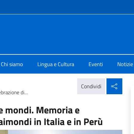
e menù
 di Cultura di Lima
Chi siamo
Lingua e Cultura
Eventi
Notizie
Condi
Condividi
razione di...
ue mondi. Memoria e
imondi in Italia e in Perù