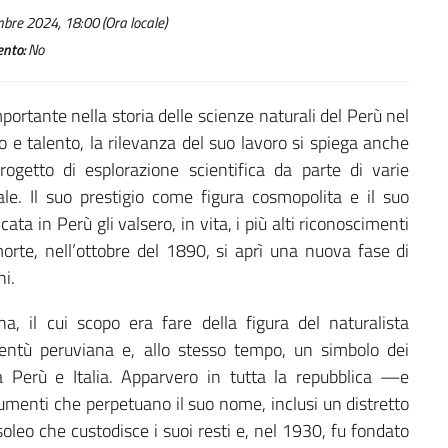
bre 2024, 18:00 (Ora locale)
nto:
No
mportante nella storia delle scienze naturali del Perù nel
o e talento, la rilevanza del suo lavoro si spiega anche
ogetto di esplorazione scientifica da parte di varie
le. Il suo prestigio come figura cosmopolita e il suo
ata in Perù gli valsero, in vita, i più alti riconoscimenti
orte, nell’ottobre del 1890, si aprì una nuova fase di
ni.
 il cui scopo era fare della figura del naturalista
ventù peruviana e, allo stesso tempo, un simbolo dei
tra Perù e Italia. Apparvero in tutta la repubblica —e
enti che perpetuano il suo nome, inclusi un distretto
oleo che custodisce i suoi resti e, nel 1930, fu fondato