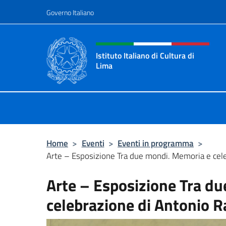
Salta al contenuto
Governo Italiano
Intestazione sito, social 
Istituto Italiano di Cultura di
Lima
Il sito ufficiale dell'Istituto Italiano
Home
>
Eventi
>
Eventi in programma
>
Arte – Esposizione Tra due mondi. Memoria e celeb
Arte – Esposizione Tra d
celebrazione di Antonio Ra