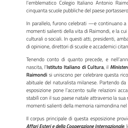
l’emblematico Colegio Italiano Antonio Raim
cinquanta scuole pubbliche del paese portassero
In parallelo, furono celebrati —e continuano a
momenti salienti della vita di Raimondi, e la cu
culturali o sociali. In questi atti, presidenti, amb
di opinione, direttori di scuole e accademici cita
Tenendo conto di quanto precede, e nell’an
nascita, l’
Istituto Italiano di Cultura
, il
Ministero
Raimondi
si uniscono per celebrare questa ric
abituale del naturalista milanese. Partendo da 
esposizione pone l’accento sulle relazioni acc
stabilì con il suo paese natale attraverso la sua
momenti salienti della memoria raimondina nel co
Il corpus principale di questa esposizione pro
Affari Esteri e della Cooperazione Internazionale
, 