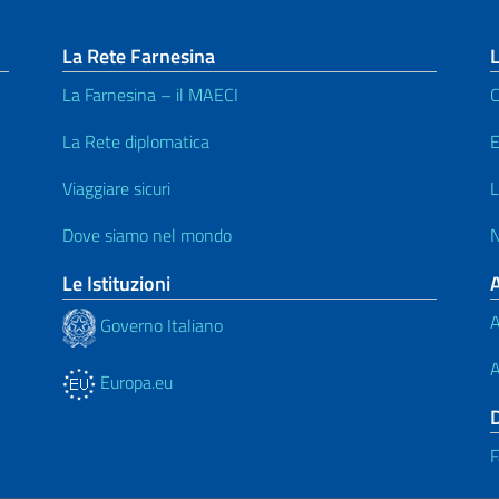
La Rete Farnesina
L
La Farnesina – il MAECI
C
La Rete diplomatica
E
Viaggiare sicuri
L
Dove siamo nel mondo
N
Le Istituzioni
A
Governo Italiano
A
Europa.eu
F